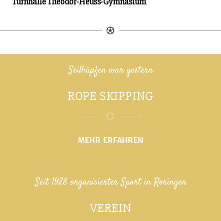
Turnhalle Theodor-Heuss-Gymnasium
Seilhüpfen war gestern
ROPE SKIPPING
MEHR ERFAHREN
Seit 1928 organisierter Sport in Roringen
VEREIN