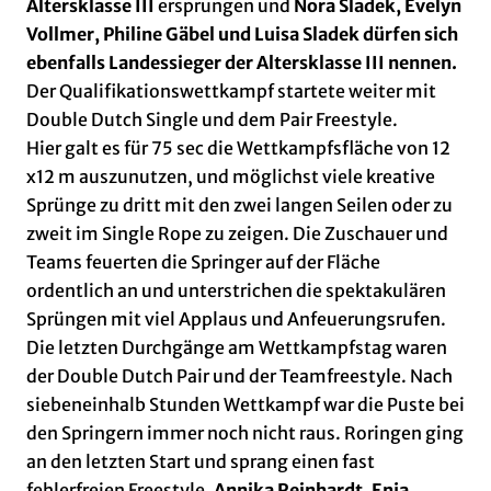
Altersklasse III
ersprungen und
Nora Sladek, Evelyn
Vollmer, Philine Gäbel und Luisa Sladek dürfen sich
ebenfalls Landessieger der Altersklasse III nennen.
Der Qualifikationswettkampf startete weiter mit
Double Dutch Single und dem Pair Freestyle.
Hier galt es für 75 sec die Wettkampfsfläche von 12
x12 m auszunutzen, und möglichst viele kreative
Sprünge zu dritt mit den zwei langen Seilen oder zu
zweit im Single Rope zu zeigen. Die Zuschauer und
Teams feuerten die Springer auf der Fläche
ordentlich an und unterstrichen die spektakulären
Sprüngen mit viel Applaus und Anfeuerungsrufen.
Die letzten Durchgänge am Wettkampfstag waren
der Double Dutch Pair und der Teamfreestyle. Nach
siebeneinhalb Stunden Wettkampf war die Puste bei
den Springern immer noch nicht raus. Roringen ging
an den letzten Start und sprang einen fast
fehlerfreien Freestyle.
Annika Reinhardt, Enja