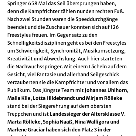
Springer 658 Mal das Seil übersprungen haben,
denn die Kampfrichter zählen nur den rechten Fuß.
Nach zwei Stunden waren die Speeddurchgänge
beendet und die Zuschauer konnten sich auf 126
Freestyles freuen. Im Gegensatz zu den
Schnelligkeitsdisziplinen geht es bei den Freestyles
um Schwierigkeit, Synchronität, Musikumsetzung,
Kreativität und Abwechslung. Auch hier starteten
die Nachwuchsspringer. Mit einem Lächeln auf dem
Gesicht, viel Fantasie und allerhand Seilgeschick
verzauberten sie die Kampfrichter und vor allem das
Publikum. Das Jüngste Team mit
Johannes Uhlhorn,
Malia Klie, Lotta Hildebrandt und Mirjam Rölleke
stand bei der Siegerehrung auf dem obersten
Treppchen und ist
Landessieger der Altersklasse V
.
Marta Rölleke, Sophia Naaß, Nina Walligora und
Marlene Graciar haben sich den Platz 3 in der