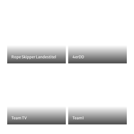
Rope Skipper Landestitel
4erDD
Team TV
Team1